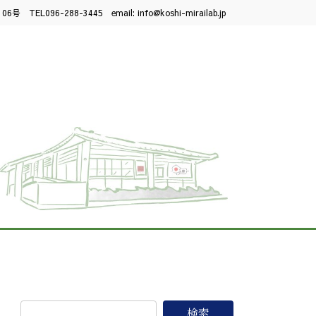
06号 TEL
096-288-3445
email:
info@koshi-mirailab.jp